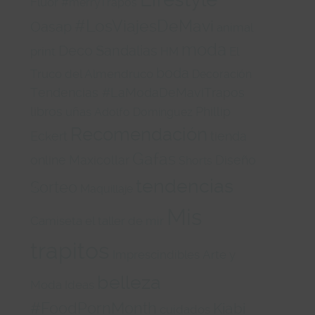
Fluor
#merryTrapos
#LosViajesDeMavi
Oasap
animal
moda
Deco
Sandalias
print
El
HM
boda
Truco del Almendruco
Decoración
Tendencias #LaModaDeMaviTrapos
libros
Phillip
uñas
Adolfo Domínguez
Recomendación
Eckert
tienda
Gafas
online
Maxicollar
Diseño
Shorts
tendencias
Sorteo
Maquillaje
Mis
Camiseta
el taller de mir
trapitos
Imprescindibles
Arte y
belleza
Moda
Ideas
#FoodPornMonth
Kiabi
cuidados