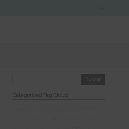
Categorized Tag Cloud
bloggers
tacones
personal
Dorado
Eventos
Desfiles
El Rincón de Nuria
Lifestyle