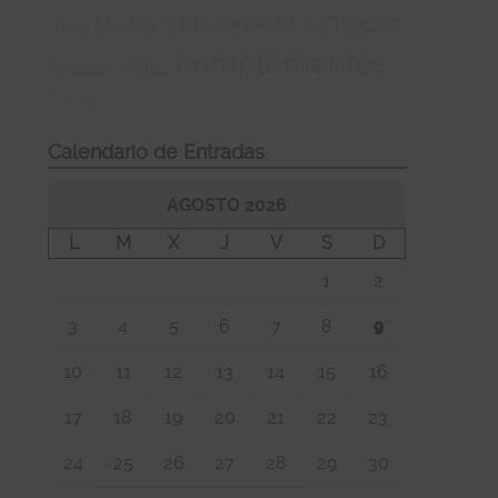
La Moda de Mavi Trapos
Vero Moda
complementos
Viajes
regalos
fotos
Calendario de Entradas
AGOSTO 2026
L
M
X
J
V
S
D
1
2
3
4
5
6
7
8
9
10
11
12
13
14
15
16
17
18
19
20
21
22
23
24
25
26
27
28
29
30