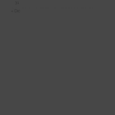
31
4
« Dic