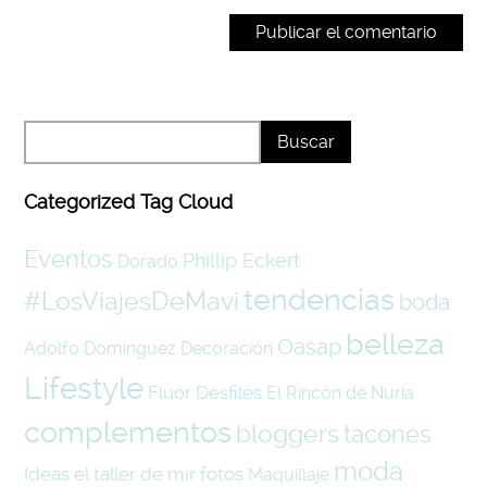
Categorized Tag Cloud
Eventos
Phillip Eckert
Dorado
tendencias
#LosViajesDeMavi
boda
belleza
Oasap
Adolfo Domínguez
Decoración
Lifestyle
Fluor
Desfiles
El Rincón de Nuria
complementos
bloggers
tacones
moda
Ideas
el taller de mir
fotos
Maquillaje