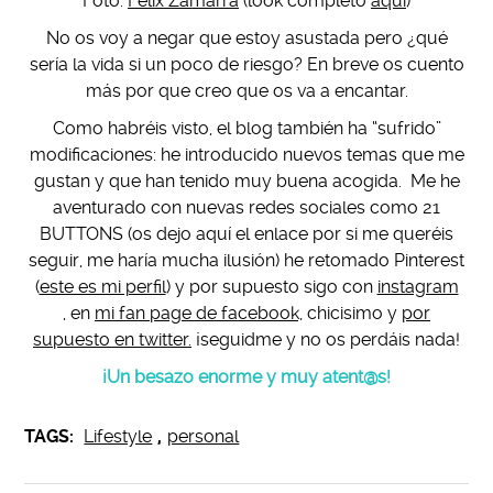
Foto:
Félix Zamarra
(look completo
aquí
)
No os voy a negar que estoy asustada pero ¿qué
sería la vida si un poco de riesgo? En breve os cuento
más por que creo que os va a encantar.
Como habréis visto, el blog también ha “sufrido”
modificaciones: he introducido nuevos temas que me
gustan y que han tenido muy buena acogida. Me he
aventurado con nuevas redes sociales como 21
BUTTONS (os dejo aquí el enlace por si me queréis
seguir, me haría mucha ilusión) he retomado Pinterest
(
este es mi perfil
) y por supuesto sigo con
instagram
,
en
mi fan page de facebook,
chicisimo y
por
supuesto en twitter.
¡seguidme y no os perdáis nada!
¡Un besazo enorme y muy atent@s!
TAGS:
Lifestyle
,
personal