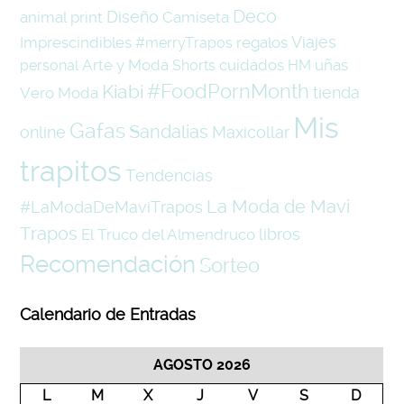
Deco
Diseño
animal print
Camiseta
Viajes
Imprescindibles
regalos
#merryTrapos
Arte y Moda
cuidados
uñas
personal
Shorts
HM
#FoodPornMonth
Kiabi
tienda
Vero Moda
Mis
Gafas
Sandalias
online
Maxicollar
trapitos
Tendencias
La Moda de Mavi
#LaModaDeMaviTrapos
Trapos
libros
El Truco del Almendruco
Recomendación
Sorteo
Calendario de Entradas
AGOSTO 2026
L
M
X
J
V
S
D