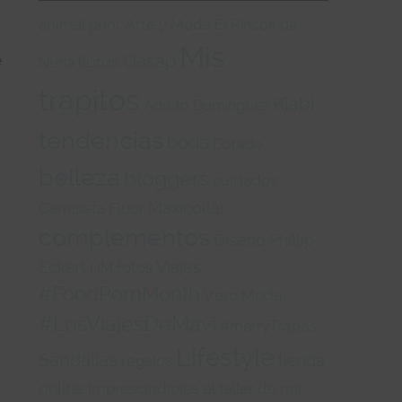
animal print
Arte y Moda
El Rincón de
Mis
Oasap
libros
e
Nuria
trapitos
Kiabi
Adolfo Domínguez
tendencias
boda
Dorado
belleza
bloggers
cuidados
Maxicollar
Camiseta
Fluor
complementos
Diseño
Phillip
Eckert
Viajes
fotos
HM
#FoodPornMonth
Vero Moda
#LosViajesDeMavi
#merryTrapos
Lifestyle
Sandalias
tienda
regalos
online
Imprescindibles
el taller de mir