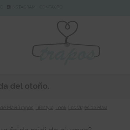
BE
INSTAGRAM
CONTACTO
da del otoño.
de Mavi Trapos
,
Lifestyle
,
Look
,
Los Viajes de Mavi