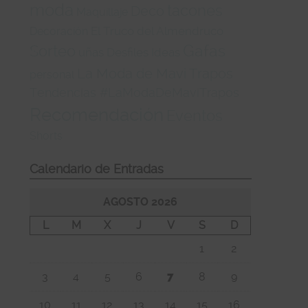
moda
tacones
Deco
Maquillaje
El Truco del Almendruco
Decoración
Gafas
Sorteo
uñas
Desfiles
Ideas
La Moda de Mavi Trapos
personal
Tendencias #LaModaDeMaviTrapos
Recomendación
Eventos
Shorts
Calendario de Entradas
AGOSTO 2026
L
M
X
J
V
S
D
1
2
3
4
5
6
7
8
9
10
11
12
13
14
15
16