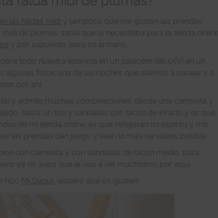
sta falda midi de plumas?
n las faldas midi
y tampoco que me gustan las prendas
a midi de plumas, sabía que la necesitaba para la tienda onlin
pos
y por supuesto, para mi armario.
bre todo nuestra estancia en un palacete del sXVI en un
s algunas fotos una de las noches que salimos a pasear y a
enar por ahí.
usta) y admite muchas combinaciones: desde una camiseta y
ajado, hasta un top y sandalias con tacón de infarto y es que,
as de mi tienda online, es que reflejaran mi espíritu y mis
ue las prendas den juego y sean lo más versátiles posible.
biné con camiseta y con sandalias de tacón medio, para
pero ya os aviso que la vais a ver muchísimo por aquí.
e hizo
Mr.Daqui
¡espero que os gusten!