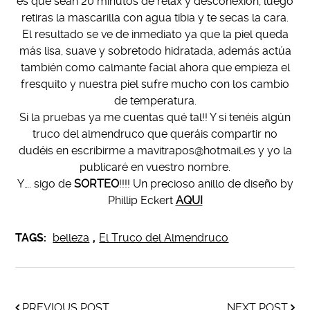
es que sean 20 minutos de relax y desconexión, luego
retiras la mascarilla con agua tibia y te secas la cara.
El resultado se ve de inmediato ya que la piel queda
más lisa, suave y sobretodo hidratada, además actúa
también como calmante facial ahora que empieza el
fresquito y nuestra piel sufre mucho con los cambio
de temperatura.
Si la pruebas ya me cuentas qué tal!! Y si tenéis algún
truco del almendruco que queráis compartir no
dudéis en escribirme a mavitrapos@hotmail.es y yo la
publicaré en vuestro nombre.
Y…. sigo de
SORTEO
!!!! Un precioso anillo de diseño by
Phillip Eckert
AQUI
TAGS:
belleza
,
El Truco del Almendruco
PREVIOUS POST
NEXT POST