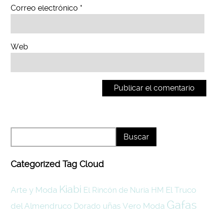
Correo electrónico
*
Web
Categorized Tag Cloud
Kiabi
Arte y Moda
El Truco
El Rincón de Nuria
HM
Gafas
del Almendruco
uñas
Vero Moda
Dorado