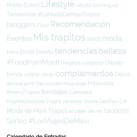
Lifestyle
Phillip Eckert
Adolfo Domínguez
Tendencias #LaModaDeMaviTrapos
Recomendación
bloggers
Fluor
Mis trapitos
moda
Eventos
libros
tendencias
belleza
boda
Diseño
fotos
#FoodPornMonth
Oasap
regalos
cuidados
complementos
Deco
tienda online
Ideas
Maxicollar
animal print
Decoración
Maquillaje
Sandalias
Camiseta
#merryTrapos
La
Viajes
Imprescindibles
Desfiles
personal
Shorts
tacones
Moda de Mavi Trapos
el taller de mir
#LosViajesDeMavi
Sorteo