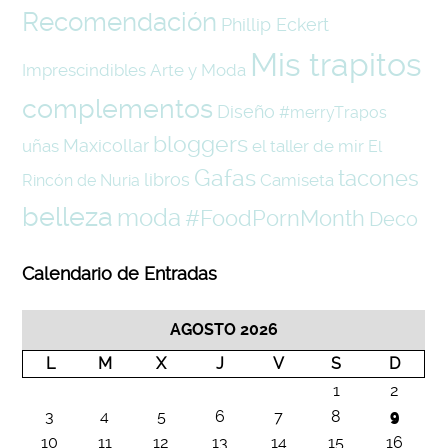
Recomendación
Phillip Eckert
Mis trapitos
Imprescindibles
Arte y Moda
complementos
Diseño
#merryTrapos
bloggers
Maxicollar
uñas
el taller de mir
El
Gafas
tacones
libros
Camiseta
Rincón de Nuria
belleza
moda
#FoodPornMonth
Deco
Calendario de Entradas
AGOSTO 2026
L
M
X
J
V
S
D
1
2
3
4
5
6
7
8
9
10
11
12
13
14
15
16