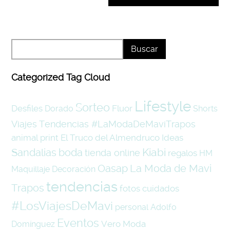
Categorized Tag Cloud
Lifestyle
Sorteo
Desfiles
Fluor
Dorado
Shorts
Viajes
Tendencias #LaModaDeMaviTrapos
animal print
El Truco del Almendruco
Ideas
Kiabi
boda
Sandalias
tienda online
regalos
HM
Oasap
La Moda de Mavi
Maquillaje
Decoración
tendencias
Trapos
fotos
cuidados
#LosViajesDeMavi
personal
Adolfo
Eventos
Vero Moda
Domínguez