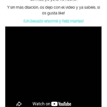
Y sin más dilación, os dejo con el video y ya sabéis, si
os gusta like!
¡Un besazo enorme y feliz martes!