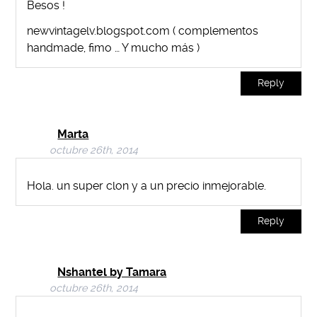
Besos !
newvintagelv.blogspot.com ( complementos
handmade, fimo … Y mucho más )
Reply
Marta
octubre 26th, 2014
Hola. un super clon y a un precio inmejorable.
Reply
Nshantel by Tamara
octubre 26th, 2014