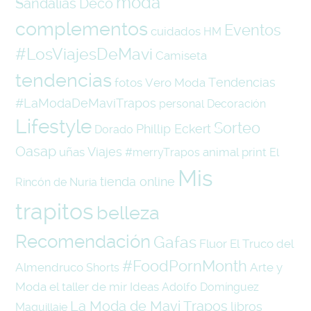
moda
Sandalias
Deco
complementos
Eventos
cuidados
HM
#LosViajesDeMavi
Camiseta
tendencias
Tendencias
fotos
Vero Moda
#LaModaDeMaviTrapos
personal
Decoración
Lifestyle
Sorteo
Phillip Eckert
Dorado
Oasap
Viajes
uñas
animal print
#merryTrapos
El
Mis
tienda online
Rincón de Nuria
trapitos
belleza
Recomendación
Gafas
Fluor
El Truco del
#FoodPornMonth
Almendruco
Arte y
Shorts
Moda
el taller de mir
Ideas
Adolfo Domínguez
La Moda de Mavi Trapos
libros
Maquillaje