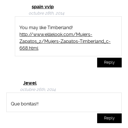
spain vvip
octubre 28th, 2014
You may like Timberland!
http://www.elllelook.com/Mujers-
Zapatos_2/Mujers-Zapatos-Timberland_c-
668.html
Reply
Jewel
octubre 26th, 2014
Que bonitas!!
Reply