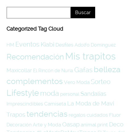
Categorized Tag Cloud
Eventos
Kiabi
Desfiles
HM
Adolfo Domínguez
Mis trapitos
Recomendación
belleza
Gafas
Maxicollar
El Rincón de Nuria
complementos
Sorteo
Vero Moda
Lifestyle
moda
Sandalias
personal
La Moda de Mavi
Imprescindibles
Camiseta
tendencias
Trapos
regalos
cuidados
Fluor
Oasap
Deco
Arte y Moda
animal print
Decoración