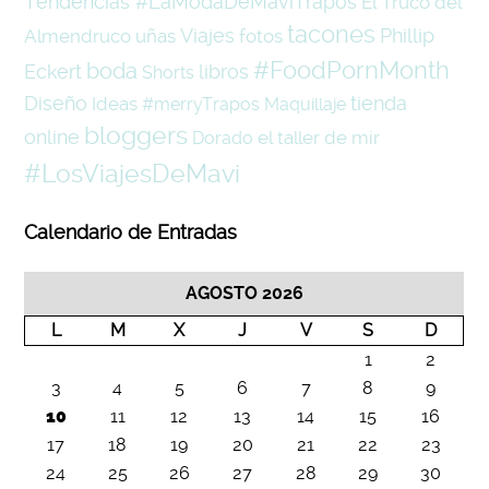
Tendencias #LaModaDeMaviTrapos
El Truco del
tacones
Viajes
Phillip
Almendruco
uñas
fotos
#FoodPornMonth
boda
Eckert
libros
Shorts
Diseño
tienda
Ideas
#merryTrapos
Maquillaje
bloggers
online
el taller de mir
Dorado
#LosViajesDeMavi
Calendario de Entradas
AGOSTO 2026
L
M
X
J
V
S
D
1
2
3
4
5
6
7
8
9
10
11
12
13
14
15
16
17
18
19
20
21
22
23
24
25
26
27
28
29
30