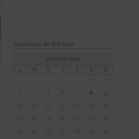
Moda
Desfiles
El Rincón de Nuria
Dorado
boda
Ideas
uñas
Decoración
personal
Oasap
La Moda de Mavi
Deco
Trapos
Calendario de Entradas
AGOSTO 2026
L
M
X
J
V
S
D
1
2
s
3
4
5
6
7
8
9
10
11
12
13
14
15
16
17
18
19
20
21
22
23
a
24
25
26
27
28
29
30