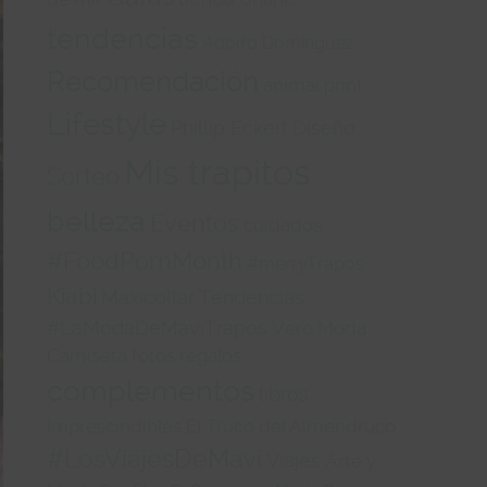
tendencias
Adolfo Domínguez
Recomendación
animal print
Lifestyle
Phillip Eckert
Diseño
Mis trapitos
Sorteo
belleza
Eventos
cuidados
#FoodPornMonth
#merryTrapos
Kiabi
Maxicollar
Tendencias
#LaModaDeMaviTrapos
Vero Moda
Camiseta
fotos
regalos
complementos
libros
Imprescindibles
El Truco del Almendruco
#LosViajesDeMavi
Viajes
Arte y