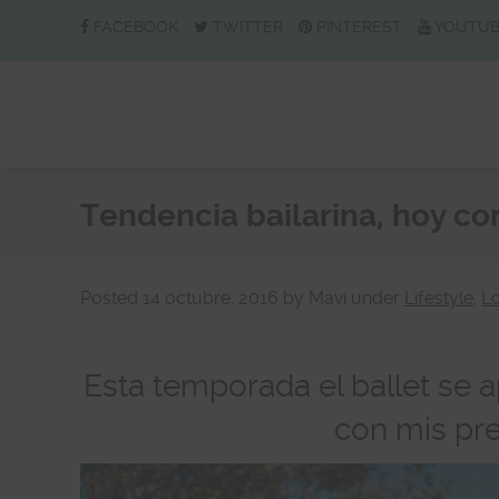
FACEBOOK
TWITTER
PINTEREST
YOUTU
Tendencia bailarina, hoy co
Posted
14 octubre, 2016
by
Mavi
under
Lifestyle
,
L
Esta temporada el ballet se a
con mis pre