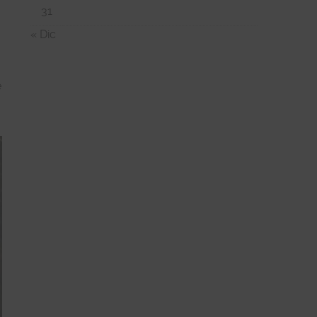
31
« Dic
e