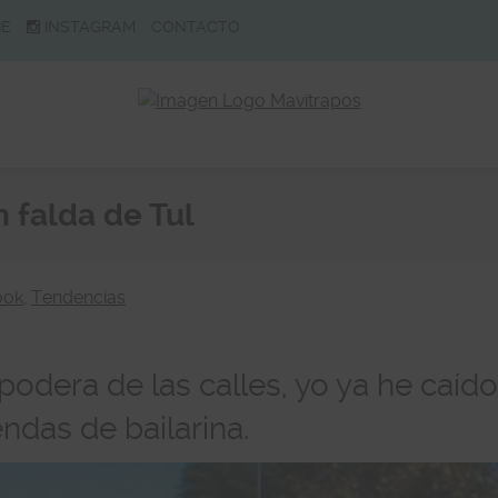
BE
INSTAGRAM
CONTACTO
n falda de Tul
ook
,
Tendencias
podera de las calles, yo ya he caíd
ndas de bailarina.