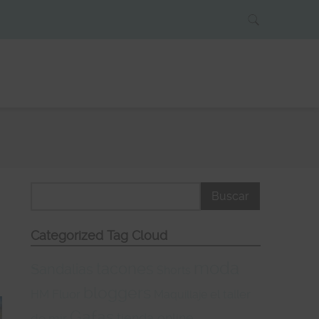
Categorized Tag Cloud
o
moda
tacones
Sandalias
Shorts
bloggers
Fluor
el taller
HM
Maquillaje
Gafas
tienda online
de mir