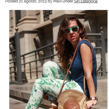
Posted
21 agosto, 2013
by
Mavi
under
Sin categoría