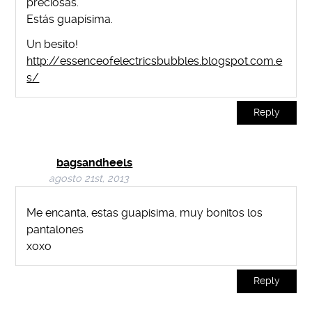
preciosas.
Estás guapísima.
Un besito!
http://essenceofelectricsbubbles.blogspot.com.e
s/
Reply
bagsandheels
agosto 21st, 2013
Me encanta, estas guapisima, muy bonitos los
pantalones
xoxo
Reply