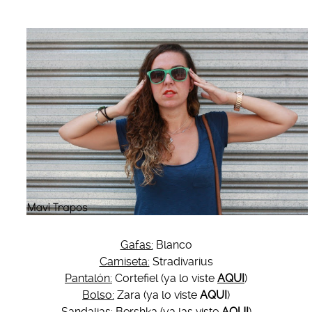
Gafas:
Blanco
Camiseta:
Stradivarius
Pantalón:
Cortefiel (ya lo viste
AQUI
)
Bolso:
Zara (ya lo viste
AQUI
)
Sandalias:
Bershka (ya las viste
AQUI
)