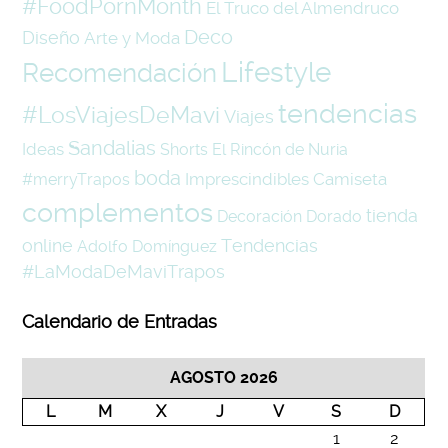
#FoodPornMonth
El Truco del Almendruco
Deco
Diseño
Arte y Moda
Lifestyle
Recomendación
tendencias
#LosViajesDeMavi
Viajes
Sandalias
Ideas
Shorts
El Rincón de Nuria
boda
Imprescindibles
Camiseta
#merryTrapos
complementos
tienda
Decoración
Dorado
online
Tendencias
Adolfo Domínguez
#LaModaDeMaviTrapos
Calendario de Entradas
AGOSTO 2026
L
M
X
J
V
S
D
1
2