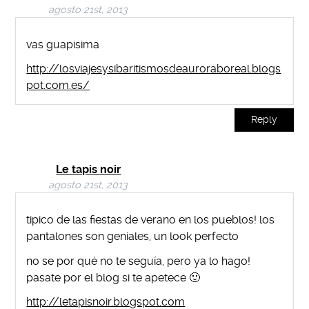
agosto 21st, 2013
vas guapisima
http://losviajesysibaritismosdeauroraboreal.blogs
pot.com.es/
Reply
Le tapis noir
agosto 21st, 2013
tipico de las fiestas de verano en los pueblos! los
pantalones son geniales, un look perfecto
no se por qué no te seguía, pero ya lo hago!
pasate por el blog si te apetece 🙂
http://letapisnoir.blogspot.com