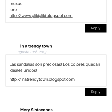
muxus
lore
http://www.plikipliki.blogspot.com
Reply
In a trendy town
agosto 21st, 2013
Las sandalias son preciosas! Los colores quedan
ideales unidos!
http://inatrendytown.blogspot.com
Reply
Mery Sintacones