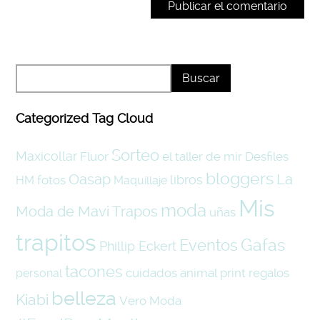
Categorized Tag Cloud
Sorteo
Maxicollar
Fluor
el taller de mir
Desfiles
bloggers
Oasap
La
libros
fotos
HM
Maquillaje
Mis
moda
Moda de Mavi Trapos
uñas
trapitos
Eventos
Gafas
Phillip Eckert
tacones
cuidados
animal print
regalos
personal
belleza
Kiabi
Vero Moda