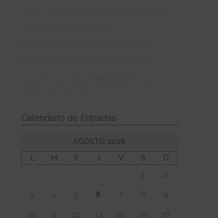
Viajes
Maxicollar
cuidados
Ideas
uñas
Eventos
boda
Shorts
complementos
Camiseta
bloggers
Gafas
La Moda de
Lifestyle
Mavi Trapos
Arte y
Moda
Vero Moda
Calendario de Entradas
AGOSTO 2026
L
M
X
J
V
S
D
1
2
3
4
5
6
7
8
9
10
11
12
13
14
15
16