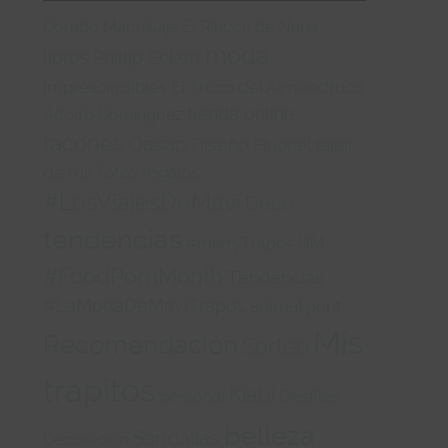
Dorado
Maquillaje
El Rincón de Nuria
moda
libros
Phillip Eckert
Imprescindibles
El Truco del Almendruco
tienda online
Adolfo Domínguez
tacones
Oasap
Diseño
Fluor
el taller
de mir
fotos
regalos
#LosViajesDeMavi
Deco
tendencias
#merryTrapos
HM
#FoodPornMonth
Tendencias
#LaModaDeMaviTrapos
animal print
Mis
Recomendación
Sorteo
trapitos
Kiabi
Desfiles
personal
belleza
Sandalias
Decoración