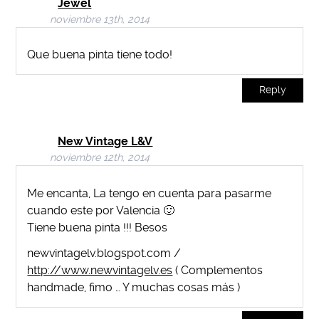
Jewel
noviembre 13th, 2014
Que buena pinta tiene todo!
Reply
New Vintage L&V
noviembre 12th, 2014
Me encanta, La tengo en cuenta para pasarme
cuando este por Valencia 🙂
Tiene buena pinta !!! Besos
newvintagelv.blogspot.com /
http://www.newvintagelv.es
( Complementos
handmade, fimo … Y muchas cosas más )