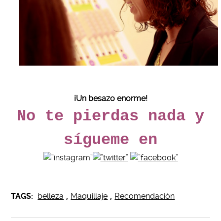
¡Un besazo enorme!
No te pierdas nada y
sígueme en
TAGS:
belleza
,
Maquillaje
,
Recomendación