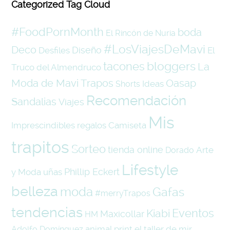
Categorized Tag Cloud
#FoodPornMonth
boda
El Rincón de Nuria
#LosViajesDeMavi
Deco
Diseño
Desfiles
El
tacones
bloggers
La
Truco del Almendruco
Moda de Mavi Trapos
Oasap
Ideas
Shorts
Recomendación
Sandalias
Viajes
Mis
Imprescindibles
regalos
Camiseta
trapitos
Sorteo
tienda online
Arte
Dorado
Lifestyle
Phillip Eckert
y Moda
uñas
belleza
moda
Gafas
#merryTrapos
tendencias
Eventos
Kiabi
Maxicollar
HM
animal print
el taller de mir
Adolfo Domínguez