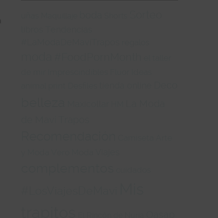
Sorteo
boda
uñas
Maquillaje
Shorts
a
libros
Tendencias
#LaModaDeMaviTrapos
regalos
moda
#FoodPornMonth
el taller
de mir
Imprescindibles
Fluor
Ideas
Deco
tienda online
animal print
Desfiles
belleza
La Moda
Maxicollar
HM
de Mavi Trapos
Recomendación
Camiseta
Arte
Viajes
y Moda
Vero Moda
complementos
cuidados
Mis
#LosViajesDeMavi
trapitos
Oasap
El Rincón de Nuria