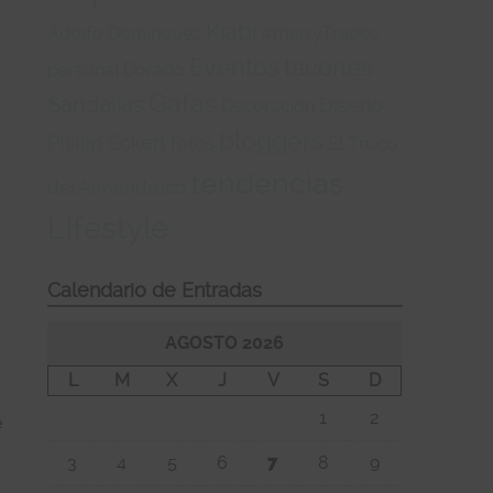
Kiabi
Adolfo Domínguez
#merryTrapos
Eventos
tacones
personal
Dorado
Gafas
Sandalias
Diseño
Decoración
bloggers
Phillip Eckert
fotos
El Truco
tendencias
del Almendruco
Lifestyle
Calendario de Entradas
AGOSTO 2026
L
M
X
J
V
S
D
1
2
e
3
4
5
6
7
8
9