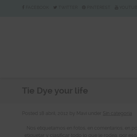
FACEBOOK
TWITTER
PINTEREST
YOUTU
Tie Dye your life
Posted
18 abril, 2012
by
Mavi
under
Sin categoría
Nos etiquetamos en fotos, en comentarios, en po
etiquetar y clasificar todo lo que le rodea, por 