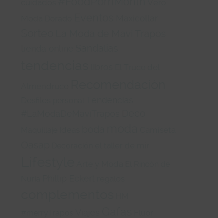
#FoodPornMonth
cuidados
Vero
Eventos
Maxicollar
Moda
Dorado
Sorteo
La Moda de Mavi Trapos
Sandalias
tienda online
tendencias
libros
El Truco del
Recomendación
Almendruco
Tendencias
Desfiles
personal
Deco
#LaModaDeMaviTrapos
moda
boda
Ideas
Camiseta
Maquillaje
Oasap
el taller de mir
Decoración
Lifestyle
Arte y Moda
El Rincón de
Phillip Eckert
regalos
Nuria
complementos
HM
Gafas
Viajes
Fluor
#merryTrapos