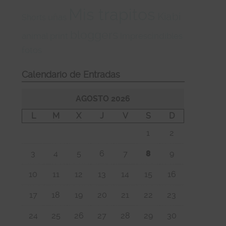
Mis trapitos
Kiabi
uñas
Shorts
bloggers
animal print
Imprescindibles
fotos
Calendario de Entradas
AGOSTO 2026
L
M
X
J
V
S
D
1
2
3
4
5
6
7
8
9
10
11
12
13
14
15
16
17
18
19
20
21
22
23
24
25
26
27
28
29
30