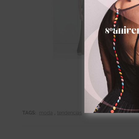
Ca
Bo
Pata 
¿quién se a
TAGS:
moda
,
tendencias