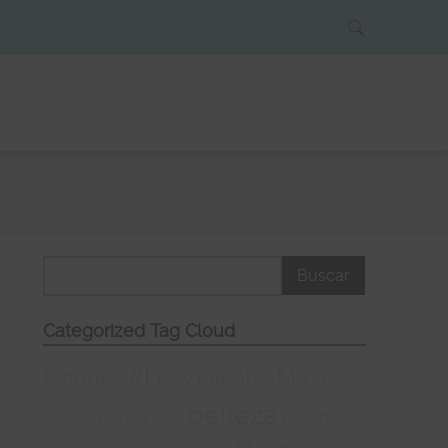
Categorized Tag Cloud
#LosViajesDeMavi
tacones
belleza
Diseño
Adolfo Domínguez