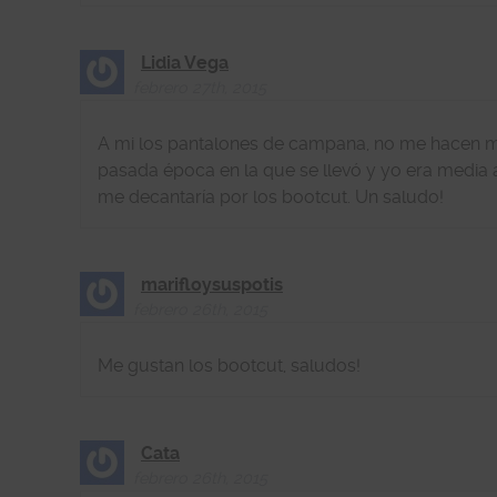
Lidia Vega
febrero 27th, 2015
A mi los pantalones de campana, no me hacen mu
pasada época en la que se llevó y yo era media a
me decantaría por los bootcut. Un saludo!
marifloysuspotis
febrero 26th, 2015
Me gustan los bootcut, saludos!
Cata
febrero 26th, 2015