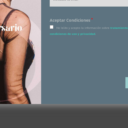
*
Aceptar Condiciones
He leído y acepto la información sobre
tratamiento 
condiciones de uso y privacidad
.
mpana Negros
otcut Polipiel
de Elefante Gris
nima con este cambio?