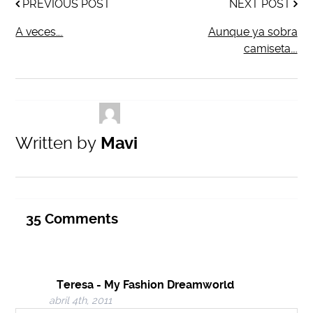
PREVIOUS POST
NEXT POST
A veces….
Aunque ya sobra
camiseta….
Written by
Mavi
35
Comments
Teresa - My Fashion Dreamworld
abril 4th, 2011