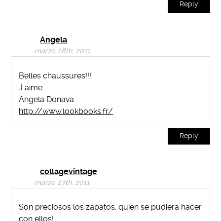
Reply
Angela
marzo 28th, 2011
Belles chaussures!!!
J aime
Angela Donava
http://www.lookbooks.fr/
Reply
collagevintage
marzo 27th, 2011
Son preciosos los zapatos, quien se pudiera hacer
con ellos!