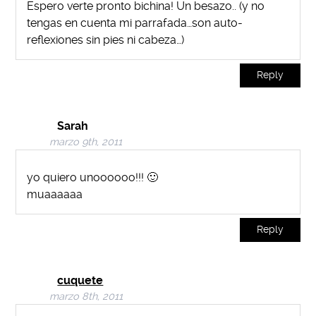
Espero verte pronto bichina! Un besazo.. (y no
tengas en cuenta mi parrafada…son auto-
reflexiones sin pies ni cabeza…)
Reply
Sarah
marzo 9th, 2011
yo quiero unoooooo!!! 🙂
muaaaaaa
Reply
cuquete
marzo 8th, 2011