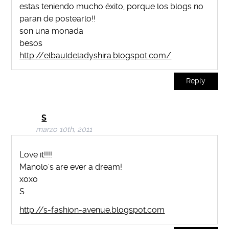
estas teniendo mucho éxito, porque los blogs no
paran de postearlo!!
son una monada
besos
http://elbauldeladyshira.blogspot.com/
Reply
S
marzo 10th, 2011
Love it!!!!
Manolo's are ever a dream!
xoxo
S
http://s-fashion-avenue.blogspot.com