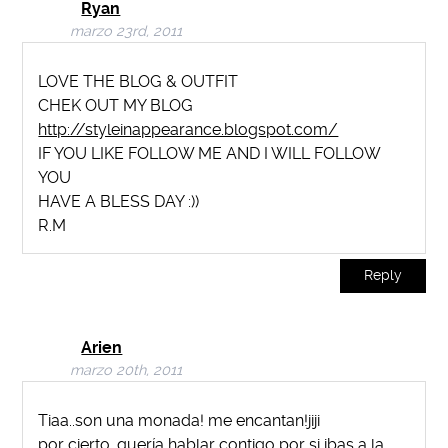
Ryan
marzo 23rd, 2011
LOVE THE BLOG & OUTFIT
CHEK OUT MY BLOG
http://styleinappearance.blogspot.com/
IF YOU LIKE FOLLOW ME AND I WILL FOLLOW
YOU
HAVE A BLESS DAY :))
R.M
Reply
Arien
marzo 20th, 2011
Tiaa..son una monada! me encantan!jiji
por cierto, quería hablar contigo por si ibas a la