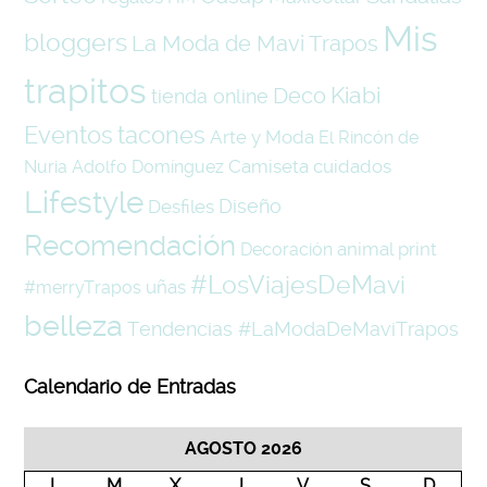
Mis
bloggers
La Moda de Mavi Trapos
trapitos
Kiabi
Deco
tienda online
Eventos
tacones
Arte y Moda
El Rincón de
Camiseta
cuidados
Nuria
Adolfo Domínguez
Lifestyle
Diseño
Desfiles
Recomendación
animal print
Decoración
#LosViajesDeMavi
uñas
#merryTrapos
belleza
Tendencias #LaModaDeMaviTrapos
Calendario de Entradas
AGOSTO 2026
L
M
X
J
V
S
D