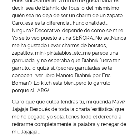
Pues sinceramente….a mi no me gusta nada…es
decir, sea de Blahnik, de Tous, o del mismísimo
quién sea no deja de ser un charm de un zapato…
Caro…esa es la diferencia… Funcionalidad…
Ninguna? Decorativo…depende de como se mire….
Yo se lo veo puesto a una SEÑORA…No se…Nunca
me ha gustado llevar charms de bolsitos,
zapatitos, mini-pintalabios…etc…me parece una
garrulada…y no esperaba que Blahnik fuera tan
garrulo… o quizá si…(peores garruladas se le
conocen…*ver libro Manolo Blahnik por Eric
Boman*). Lo kitch está bien…pero lo garrulo
porque sí… ARG!
Claro que qué culpa tendrás tú, mi querida Mavi?
Jajajaja Después de toda la charla 'estilística' que
me he pegado yo sola, tienes todo el derecho a
retirarme completamente la palabra y renegar de
mi… Jajajaja…