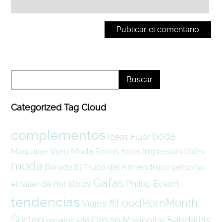
Categorized Tag Cloud
complementos
boda
Ideas
Fluor
Vero Moda
fotos
Imprescindibles
Maquillaje
Shorts
moda
El Truco del Almendruco
Dorado
personal
Gafas
libros
Phillip Eckert
el taller de mir
tendencias
#FoodPornMonth
Viajes
Sorteo
Oasap
Sandalias
Maxicollar
regalos
HM