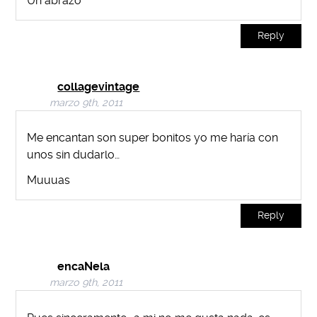
Un abrazo
Reply
collagevintage
marzo 9th, 2011
Me encantan son super bonitos yo me haría con
unos sin dudarlo…
Muuuas
Reply
encaNela
marzo 9th, 2011