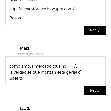
SORTEO CAPA
http://elettraforever.blogspot.com/
Besos
Reply
Mapi
marzo 9th, 2011
como amplia mercado tous no??? 🙂
la verdad es que monzani esta genial 🙂
ubesito
Reply
Isa G.