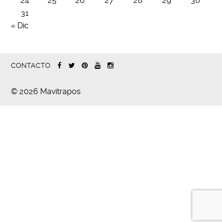
24
25
26
27
28
29
30
31
« Dic
CONTACTO
© 2026 Mavitrapos