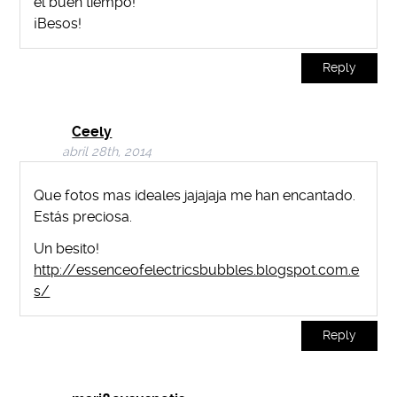
el buen tiempo!
¡Besos!
Reply
Ceely
abril 28th, 2014
Que fotos mas ideales jajajaja me han encantado.
Estás preciosa.
Un besito!
http://essenceofelectricsbubbles.blogspot.com.e
s/
Reply