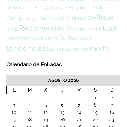
cuidados
Camiseta
de Nuria
Maquillaje
Adolfo
belleza
El Truco del Almendruco
Domínguez
Recomendación
Kiabi
Ideas
animal print
Sorteo
libros
Fluor
Vero Moda
Shorts
tendencias
moda
Sandalias
Dorado
Calendario de Entradas
AGOSTO 2026
L
M
X
J
V
S
D
1
2
3
4
5
6
7
8
9
10
11
12
13
14
15
16
17
18
19
20
21
22
23