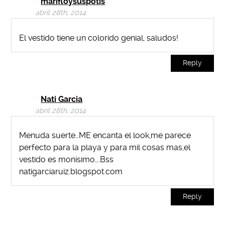
marifloysuspotis
abril 28th, 2014
El vestido tiene un colorido genial, saludos!
Reply
Nati Garcia
abril 28th, 2014
Menuda suerte…ME encanta el look,me parece
perfecto para la playa y para mil cosas mas,el
vestido es monísimo….Bss
natigarciaruiz.blogspot.com
Reply