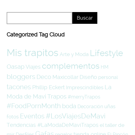
Categorized Tag Cloud
Mis trapitos
Lifestyle
Arte y Moda
complementos
Oasap
Viajes
HM
bloggers
Deco
Maxicollar
Diseño
personal
tacones
La
Phillip Eckert
Imprescindibles
Moda de Mavi Trapos
#merryTrapos
#FoodPornMonth
boda
uñas
Decoración
#LosViajesDeMavi
Eventos
fotos
Tendencias #LaModaDeMaviTrapos
el taller de
Gafas
tienda online
mir
Desfiles
regalos
El Rincón