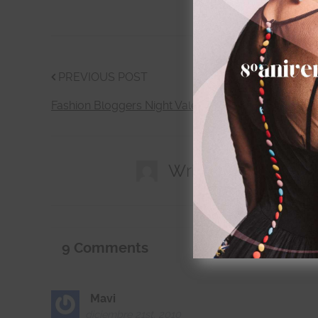
PREVIOUS POST
Fashion Bloggers Night Valencia
Written by
Mavi
9
Comments
Mavi
diciembre 21st, 2010