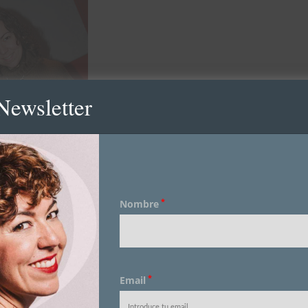
Newsletter
*
Nombre
 de lana: Pull&Bear
 Adolfo Domínguez
*
Email
era: 1de50