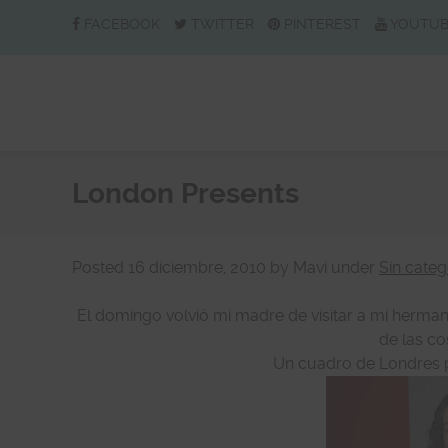
FACEBOOK
TWITTER
PINTEREST
YOUTU
London Presents
Posted
16 diciembre, 2010
by
Mavi
under
Sin categ
El domingo volvió mi madre de visitar a mi herman
de las cos
Un cuadro de Londres pa