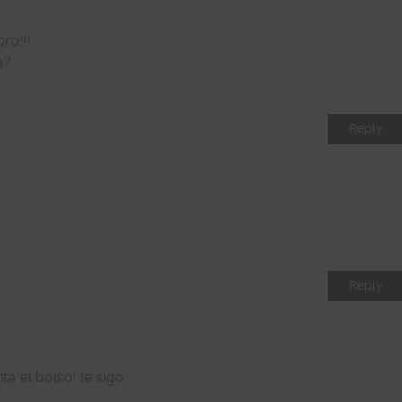
ro!!!
a?
Reply
Reply
a el bolso! te sigo.