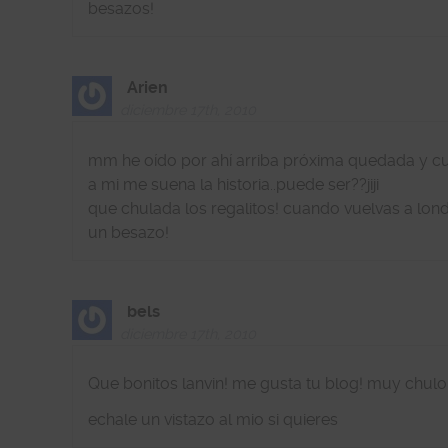
besazos!
Arien
diciembre 17th, 2010
mm he oído por ahí arriba próxima quedada y c
a mi me suena la historia..puede ser??jiji
que chulada los regalitos! cuando vuelvas a lond
un besazo!
bels
diciembre 17th, 2010
Que bonitos lanvin! me gusta tu blog! muy chulo
echale un vistazo al mio si quieres