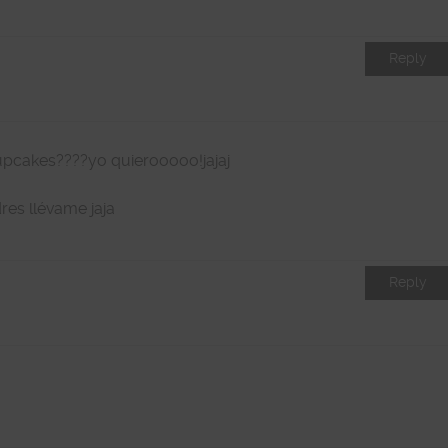
Reply
upcakes????yo quierooooo!jajaj
res llévame jaja
Reply