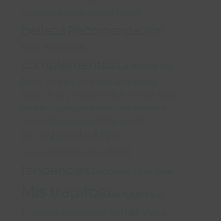
boda
cuidados
el taller de mir
belleza
Recomendación
Sandalias
fotos
complementos
La Moda de
Mavi Trapos
libros
#merryTrapos
Arte y Moda
Shorts
HM
El Rincón de Nuria
Diseño
Maxicollar
Camiseta
personal
Phillip Eckert
Adolfo Domínguez
#LosViajesDeMavi
Kiabi
Imprescindibles
Ideas
tendencias
tacones
Fluor
uñas
Mis trapitos
bloggers
El
Gafas
Viajes
Truco del Almendruco