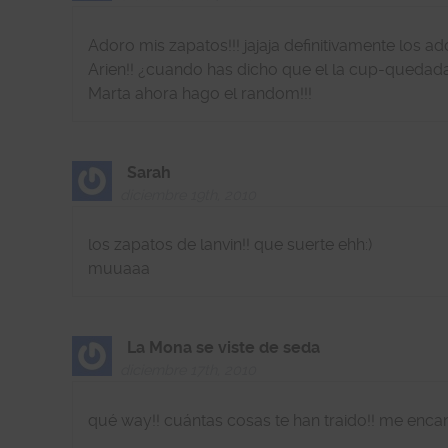
Adoro mis zapatos!!! jajaja definitivamente los ado
Arien!! ¿cuando has dicho que el la cup-quedad
Marta ahora hago el random!!!
Sarah
diciembre 19th, 2010
los zapatos de lanvin!! que suerte ehh:)
muuaaa
La Mona se viste de seda
diciembre 17th, 2010
qué way!! cuántas cosas te han traido!! me encant