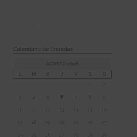
moda
Deco
Vero Moda
Decoración
Eventos
tienda online
#FoodPornMonth
regalos
animal
print
Calendario de Entradas
AGOSTO 2026
L
M
X
J
V
S
D
1
2
3
4
5
6
7
8
9
10
11
12
13
14
15
16
17
18
19
20
21
22
23
24
25
26
27
28
29
30