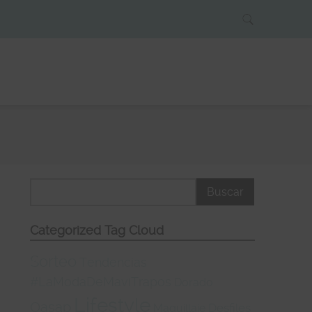
Categorized Tag Cloud
Sorteo
Tendencias
#LaModaDeMaviTrapos
Dorado
Lifestyle
Oasap
Desfiles
Maquillaje