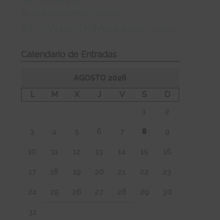
Tendencias
mir
#LaModaDeMaviTrapos
#LosViajesDeMavi
#merryTrapos
Calendario de Entradas
AGOSTO 2026
L
M
X
J
V
S
D
1
2
3
4
5
6
7
8
9
10
11
12
13
14
15
16
17
18
19
20
21
22
23
24
25
26
27
28
29
30
31