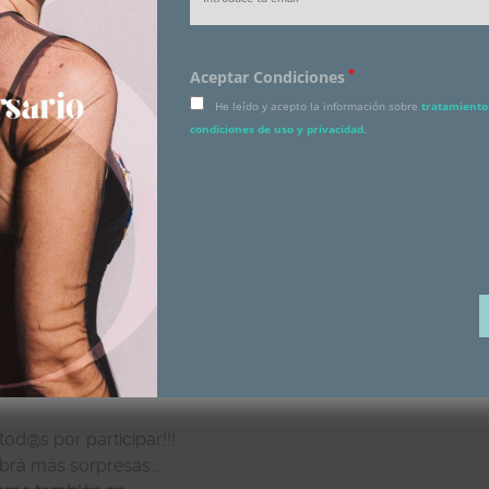
*
Aceptar Condiciones
He leído y acepto la información sobre
tratamiento 
condiciones de uso y privacidad
.
 tod@s por participar!!!
brá más sorpresas….