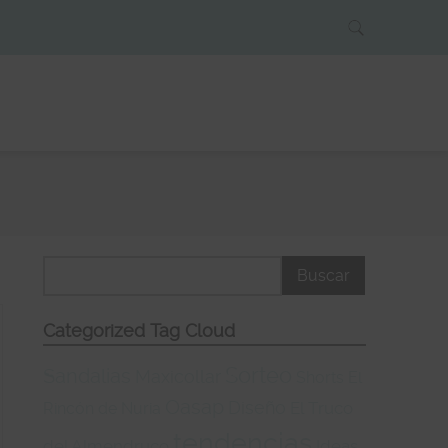
Categorized Tag Cloud
Sorteo
Sandalias
Maxicollar
Shorts
El
Oasap
Diseño
El Truco
Rincón de Nuria
tendencias
del Almendruco
Ideas