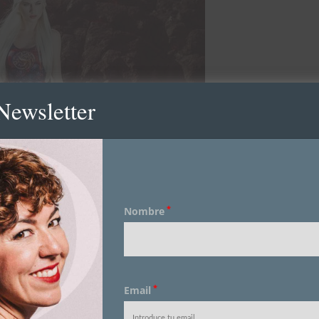
Newsletter
 más utilizados entre los bebés estadounidenses este año
*
Nombre
aleesi y Arya? En fin…
azo y feliz sábado!!!
EDITO:
l look completo Kiabi C.C. Bonaire!!!
*
Email
mo te mando un mail para hacerte llegar tu regalo.