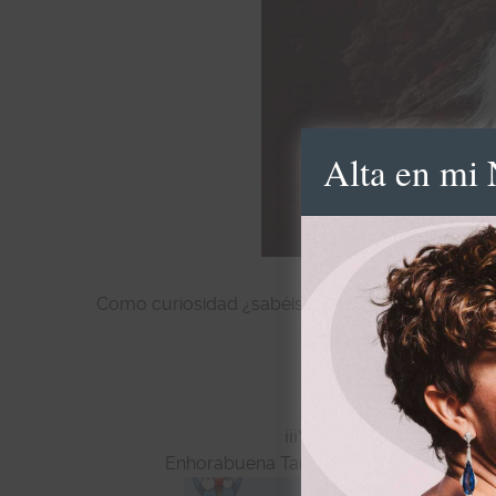
Alta en mi 
Como curiosidad ¿sabéis que dos de los nombres
han sido Kh
¡¡¡Un bes
¡¡¡Ya tenemos ganadora de
Enhorabuena Tania (tantur@…), ahora mis