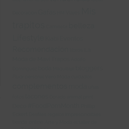
Mis
Gafas
Viajes
Decoración
HM
trapitos
belleza
Camiseta
Lifestyle
Eventos
Kiabi
Recomendación
La
libros
Moda de Mavi Trapos
Adolfo
bloggers
boda
Domínguez
Maquillaje
Fluor
Vero Moda
cuidados
personal
complementos
moda
uñas
tacones
.
fotos
animal print
Dorado
#FoodPornMonth
Deco
Phillip
Eckert
Desfiles
regalos
Imprescindibles
tienda online
Arte y Moda
el taller de