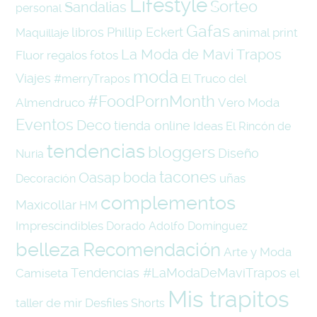
Lifestyle
Sorteo
Sandalias
personal
Gafas
libros
Phillip Eckert
animal print
Maquillaje
La Moda de Mavi Trapos
Fluor
regalos
fotos
moda
Viajes
El Truco del
#merryTrapos
#FoodPornMonth
Almendruco
Vero Moda
Eventos
Deco
tienda online
Ideas
El Rincón de
tendencias
bloggers
Diseño
Nuria
tacones
Oasap
boda
uñas
Decoración
complementos
Maxicollar
HM
Imprescindibles
Dorado
Adolfo Domínguez
belleza
Recomendación
Arte y Moda
Tendencias #LaModaDeMaviTrapos
Camiseta
el
Mis trapitos
taller de mir
Desfiles
Shorts