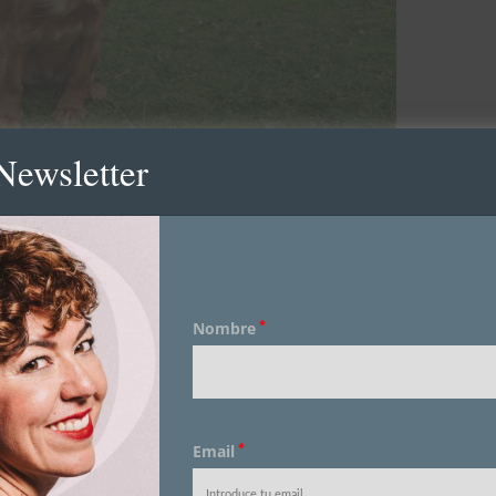
Newsletter
elva de Irati
*
Nombre
*
Email