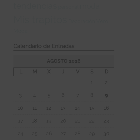
,
tendencias
moda
personal
Mis trapitos
Vero
Decoración
Moda
Calendario de Entradas
AGOSTO 2026
L
M
X
J
V
S
D
1
2
3
4
5
6
7
8
9
10
11
12
13
14
15
16
17
18
19
20
21
22
23
24
25
26
27
28
29
30