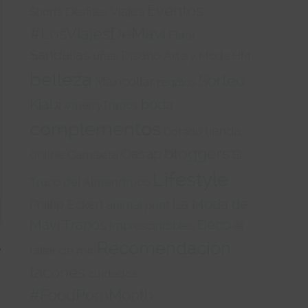
Eventos
Viajes
Desfiles
Shorts
#LosViajesDeMavi
Fluor
Sandalias
Diseño
uñas
Arte y Moda
HM
belleza
Sorteo
Maxicollar
regalos
Kiabi
boda
#merryTrapos
complementos
tienda
Dorado
bloggers
Oasap
online
Camiseta
El
Lifestyle
Truco del Almendruco
La Moda de
Phillip Eckert
animal print
Mavi Trapos
Deco
Imprescindibles
el
Recomendación
e
taller de mir
tacones
cuidados
#FoodPornMonth