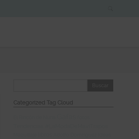
Categorized Tag Cloud
Gafas
fotos
El Rincón de Nuria
Tendencias #LaModaDeMaviTrapos
libros
Ideas
Maquillaje
Adolfo Domínguez