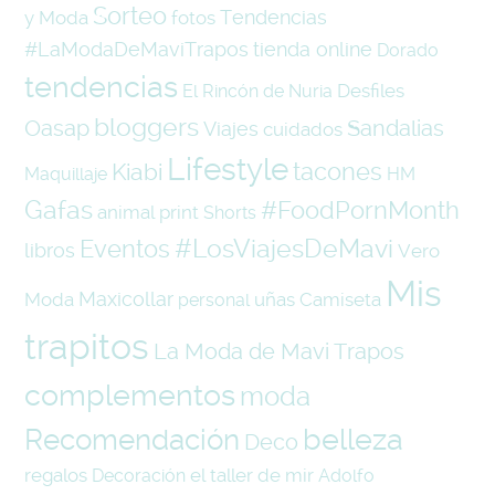
Sorteo
Tendencias
y Moda
fotos
#LaModaDeMaviTrapos
tienda online
Dorado
tendencias
Desfiles
El Rincón de Nuria
bloggers
Oasap
Sandalias
Viajes
cuidados
Lifestyle
tacones
Kiabi
Maquillaje
HM
Gafas
#FoodPornMonth
animal print
Shorts
#LosViajesDeMavi
Eventos
libros
Vero
Mis
Maxicollar
Moda
uñas
Camiseta
personal
trapitos
La Moda de Mavi Trapos
complementos
moda
belleza
Recomendación
Deco
regalos
el taller de mir
Decoración
Adolfo