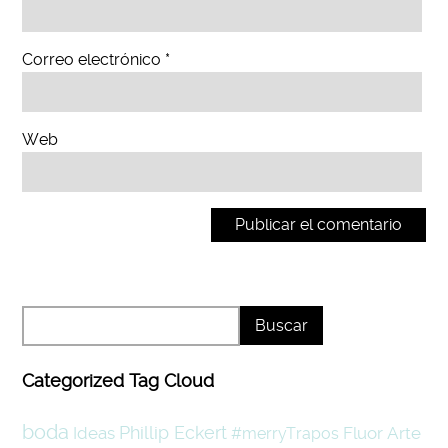
Correo electrónico
*
Web
Categorized Tag Cloud
boda
Phillip Eckert
Ideas
Fluor
Arte
#merryTrapos