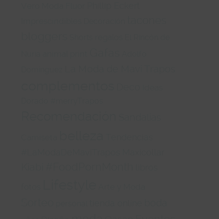
Phillip Eckert
Vero Moda
Fluor
tacones
Imprescindibles
Decoración
bloggers
regalos
Shorts
El Rincón de
Gafas
animal print
Nuria
Adolfo
La Moda de Mavi Trapos
Domínguez
complementos
Deco
Ideas
Dorado
#merryTrapos
Recomendación
Sandalias
belleza
Tendencias
Camiseta
#LaModaDeMaviTrapos
Maxicollar
#FoodPornMonth
Kiabi
libros
Lifestyle
fotos
Arte y Moda
Sorteo
boda
tienda online
personal
moda
Eventos