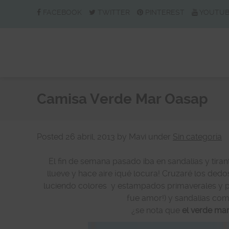
FACEBOOK
TWITTER
PINTEREST
YOUTU
Camisa Verde Mar Oasap
Posted
26 abril, 2013
by
Mavi
under
Sin categoría
El fin de semana pasado iba en sandalias y tiran
llueve y hace aire ¡qué locura! Cruzaré los ded
luciendo colores y estampados primaverales y p
fue amor!) y sandalias co
¿se nota que
el verde mar