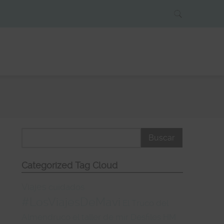
Categorized Tag Cloud
Viajes
cuidados
#LosViajesDeMavi
El Truco del
Almendruco
el taller de mir
Desfiles
HM